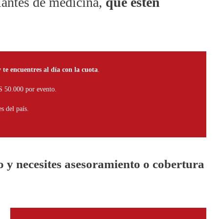
iantes de medicina,
que estén
y te encuentres al día con la cuota
.
 50.000 por evento.
s del país.
 y necesites asesoramiento o cobertura