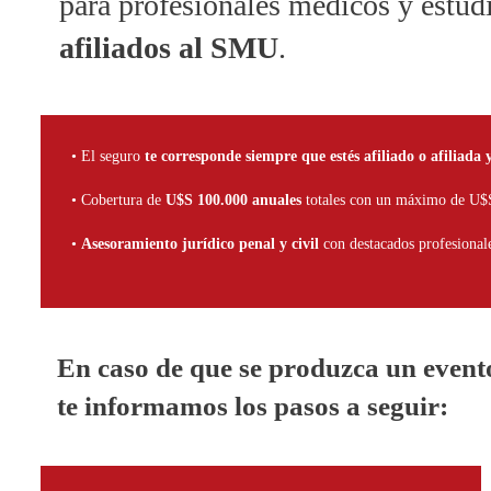
para profesionales médicos y estud
afiliados al SMU
.
• El seguro
te corresponde siempre que estés afiliado o afiliada 
• Cobertura de
U$S 100.000 anuales
totales con un máximo de U$S
•
Asesoramiento jurídico penal y civil
con destacados profesionale
En caso de que se produzca un evento
te informamos los pasos a seguir: